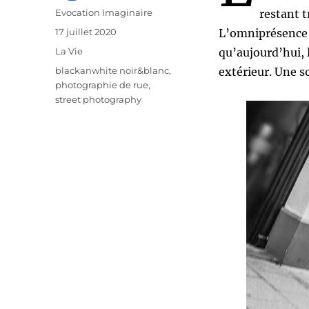
Auteur
Evocation Imaginaire
restant 
Publié
17 juillet 2020
L’omniprésence 
le
Catégories
La Vie
qu’aujourd’hui, 
Étiquettes
blackanwhite noir&blanc
,
extérieur. Une s
photographie de rue
,
street photography