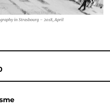
ography in Strasbourg – 2018, April
0
isme