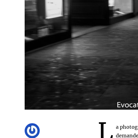
L
a photogr
demande d