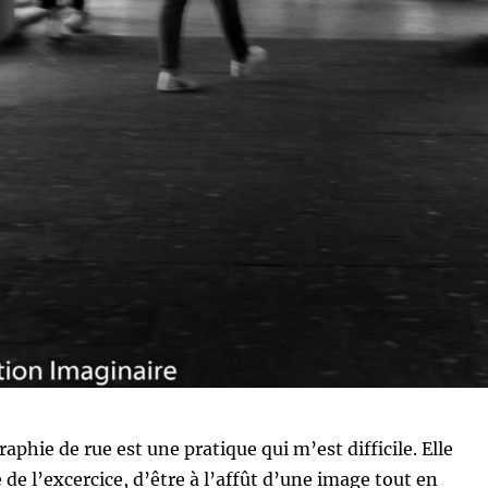
aphie de rue est une pratique qui m’est difficile. Elle
e l’excercice, d’être à l’affût d’une image tout en