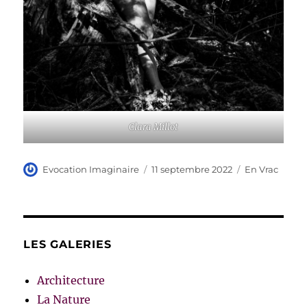
Clara Millot
Auteur
Publié
Catégories
Evocation Imaginaire
11 septembre 2022
En Vrac
le
LES GALERIES
Architecture
La Nature