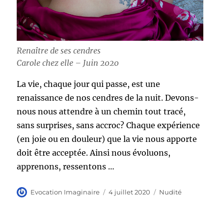
Renaître de ses cendres
Carole chez elle – Juin 2020
La vie, chaque jour qui passe, est une
renaissance de nos cendres de la nuit. Devons-
nous nous attendre à un chemin tout tracé,
sans surprises, sans accroc? Chaque expérience
(en joie ou en douleur) que la vie nous apporte
doit être acceptée. Ainsi nous évoluons,
apprenons, ressentons …
Auteur
Publié
Catégories
Evocation Imaginaire
4 juillet 2020
Nudité
le